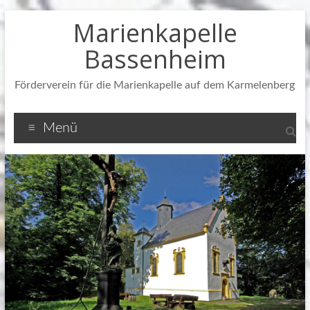
Zum
Marienkapelle
Inhalt
springen
Bassenheim
Förderverein für die Marienkapelle auf dem Karmelenberg
Menü