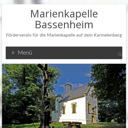
Zum
Marienkapelle
Inhalt
springen
Bassenheim
Förderverein für die Marienkapelle auf dem Karmelenberg
Menü