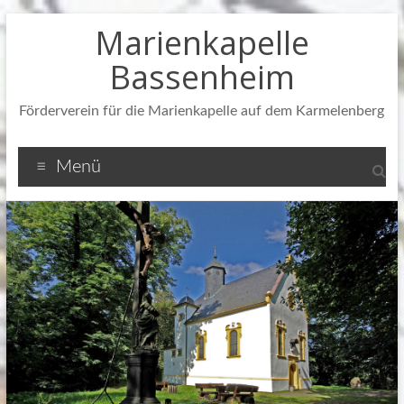
Zum
Marienkapelle
Inhalt
springen
Bassenheim
Förderverein für die Marienkapelle auf dem Karmelenberg
Menü