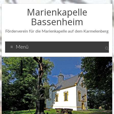
Zum
Marienkapelle
Inhalt
springen
Bassenheim
Förderverein für die Marienkapelle auf dem Karmelenberg
Menü